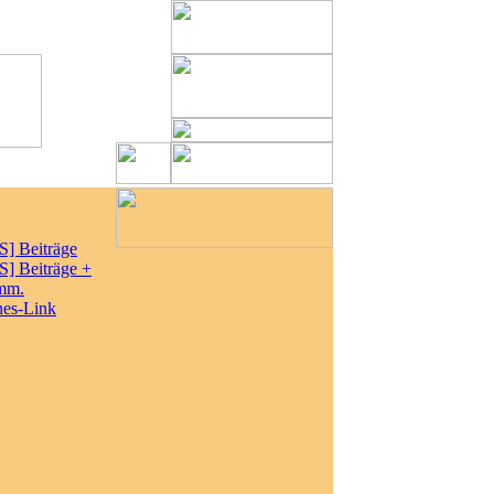
S] Beiträge
S] Beiträge +
mm.
nes-Link