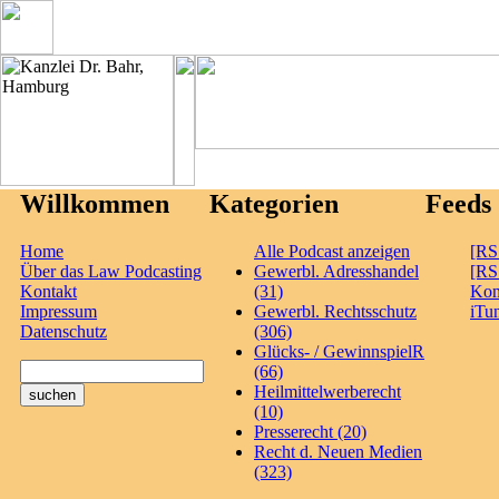
Willkommen
Kategorien
Feeds
Home
Alle Podcast anzeigen
[RS
Über das Law Podcasting
Gewerbl. Adresshandel
[RS
Kontakt
(31)
Ko
Impressum
Gewerbl. Rechtsschutz
iTu
Datenschutz
(306)
Glücks- / GewinnspielR
(66)
Heilmittelwerberecht
(10)
Presserecht (20)
Recht d. Neuen Medien
(323)